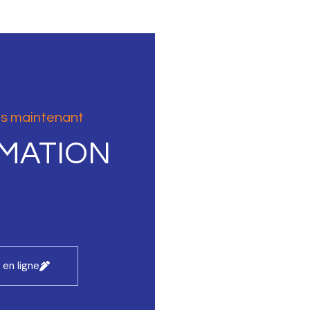
ès maintenant
IMATION
 en ligne