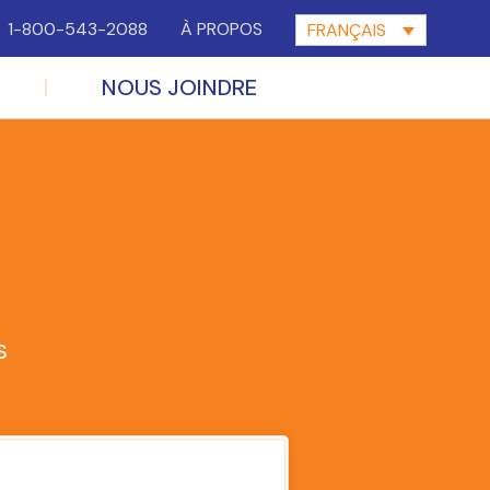
1-800-543-2088
À PROPOS
FRANÇAIS
NOUS JOINDRE
s