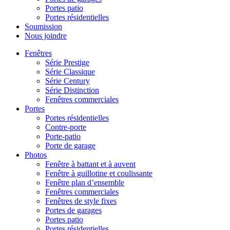
Portes patio
Portes résidentielles
Soumission
Nous joindre
Fenêtres
Série Prestige
Série Classique
Série Century
Série Distinction
Fenêtres commerciales
Portes
Portes résidentielles
Contre-porte
Porte-patio
Porte de garage
Photos
Fenêtre à battant et à auvent
Fenêtre à guillotine et coulissante
Fenêtre plan d’ensemble
Fenêtres commerciales
Fenêtres de style fixes
Portes de garages
Portes patio
Portes résidentielles